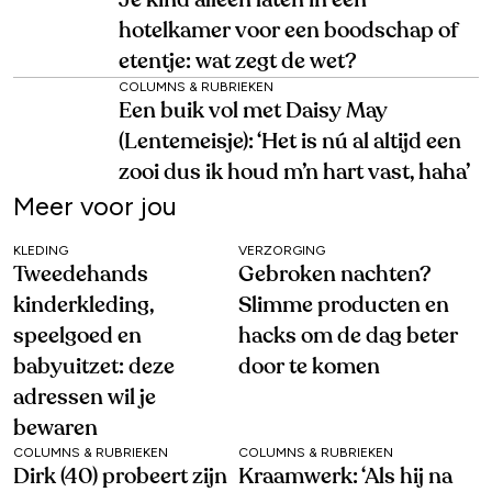
Je kind alleen laten in een
hotelkamer voor een boodschap of
etentje: wat zegt de wet?
COLUMNS & RUBRIEKEN
Een buik vol met Daisy May
(Lentemeisje): ‘Het is nú al altijd een
zooi dus ik houd m’n hart vast, haha’
Meer voor jou
KLEDING
VERZORGING
Tweedehands
Gebroken nachten?
kinderkleding,
Slimme producten en
speelgoed en
hacks om de dag beter
babyuitzet: deze
door te komen
adressen wil je
bewaren
COLUMNS & RUBRIEKEN
COLUMNS & RUBRIEKEN
Dirk (40) probeert zijn
Kraamwerk: ‘Als hij na