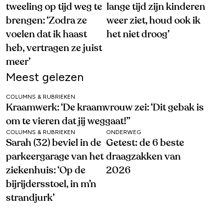
tweeling op tijd weg te
lange tijd zijn kinderen
brengen: ‘Zodra ze
weer ziet, houd ook ik
voelen dat ik haast
het niet droog’
heb, vertragen ze juist
meer’
Meest gelezen
COLUMNS & RUBRIEKEN
Kraamwerk: ‘De kraamvrouw zei: ‘Dit gebak is
om te vieren dat jij weggaat!’’
COLUMNS & RUBRIEKEN
ONDERWEG
Sarah (32) beviel in de
Getest: de 6 beste
parkeergarage van het
draagzakken van
ziekenhuis: ‘Op de
2026
bijrijdersstoel, in m’n
strandjurk’