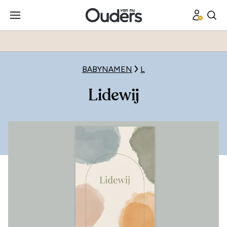
BABYNAMEN
L
Lidewij