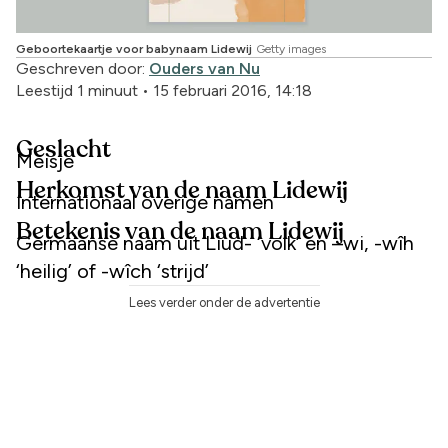
Geboortekaartje voor babynaam Lidewij
Getty images
Geschreven door:
Ouders van Nu
Leestijd 1 minuut
•
15 februari 2016, 14:18
Geslacht
Meisje
Herkomst van de naam Lidewij
Internationaal overige namen
Betekenis van de naam Lidewij
Germaanse naam uit Liud- ‘volk’ en –wi, -wîh
‘heilig’ of -wîch ‘strijd’
Lees verder onder de advertentie