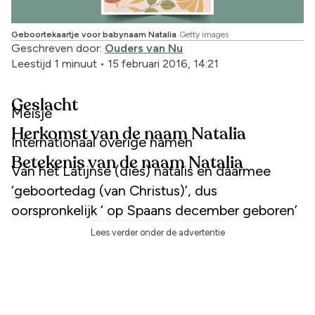
Geboortekaartje voor babynaam Natalia
Getty images
Geschreven door:
Ouders van Nu
Leestijd 1 minuut
•
15 februari 2016, 14:21
Geslacht
Meisje
Herkomst van de naam Natalia
Internationaal overige namen
Betekenis van de naam Natalia
Van het Latijnse (dies) natalis en daarmee
‘geboortedag (van Christus)’, dus
oorspronkelijk ‘ op Spaans december geboren’
Lees verder onder de advertentie