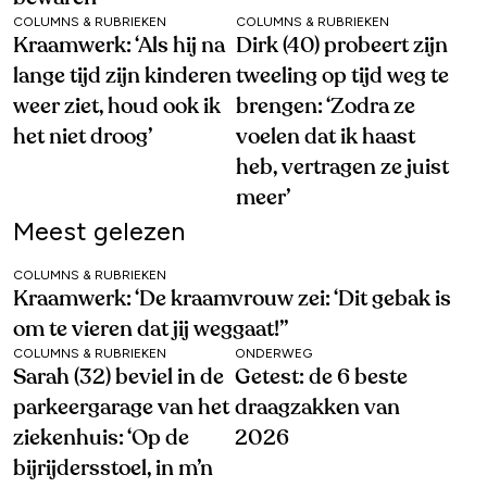
COLUMNS & RUBRIEKEN
COLUMNS & RUBRIEKEN
Kraamwerk: ‘Als hij na
Dirk (40) probeert zijn
lange tijd zijn kinderen
tweeling op tijd weg te
weer ziet, houd ook ik
brengen: ‘Zodra ze
het niet droog’
voelen dat ik haast
heb, vertragen ze juist
meer’
Meest gelezen
COLUMNS & RUBRIEKEN
Kraamwerk: ‘De kraamvrouw zei: ‘Dit gebak is
om te vieren dat jij weggaat!’’
COLUMNS & RUBRIEKEN
ONDERWEG
Sarah (32) beviel in de
Getest: de 6 beste
parkeergarage van het
draagzakken van
ziekenhuis: ‘Op de
2026
bijrijdersstoel, in m’n