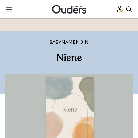
BABYNAMEN
N
Niene