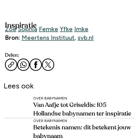
Inspiratie
Zoë
Sophia
Femke
Yfke
Imke
Bron:
Meertens Instituut
,
svb.nl
Delen:
Lees ook
OVER BABYNAMEN
Van Aafje tot Griseldis: 105
Hollandse babynamen ter inspiratie
OVER BABYNAMEN
Betekenis namen: dit betekent jouw
babynaam