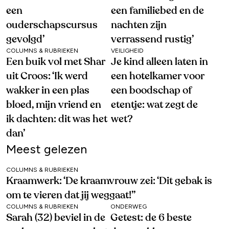
een
een familiebed en de
ouderschapscursus
nachten zijn
gevolgd’
verrassend rustig’
COLUMNS & RUBRIEKEN
VEILIGHEID
Een buik vol met Shar
Je kind alleen laten in
uit Croos: ‘Ik werd
een hotelkamer voor
wakker in een plas
een boodschap of
bloed, mijn vriend en
etentje: wat zegt de
ik dachten: dit was het
wet?
dan’
Meest gelezen
COLUMNS & RUBRIEKEN
Kraamwerk: ‘De kraamvrouw zei: ‘Dit gebak is
om te vieren dat jij weggaat!’’
COLUMNS & RUBRIEKEN
ONDERWEG
Sarah (32) beviel in de
Getest: de 6 beste