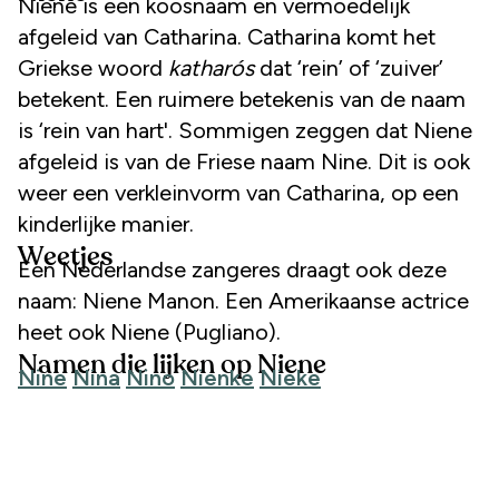
Niene is een koosnaam en vermoedelijk
afgeleid van Catharina. Catharina komt het
Griekse woord
katharós
dat ‘rein’ of ‘zuiver’
betekent. Een ruimere betekenis van de naam
is ‘rein van hart'. Sommigen zeggen dat Niene
afgeleid is van de Friese naam Nine. Dit is ook
weer een verkleinvorm van Catharina, op een
kinderlijke manier.
Weetjes
Een Nederlandse zangeres draagt ook deze
naam: Niene Manon. Een Amerikaanse actrice
heet ook Niene (Pugliano).
Namen die lijken op Niene
Nine
Nina
Nino
Nienke
Nieke