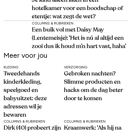
Je kind alleen laten in een
hotelkamer voor een boodschap of
etentje: wat zegt de wet?
COLUMNS & RUBRIEKEN
Een buik vol met Daisy May
(Lentemeisje): ‘Het is nú al altijd een
zooi dus ik houd m’n hart vast, haha’
Meer voor jou
KLEDING
VERZORGING
Tweedehands
Gebroken nachten?
kinderkleding,
Slimme producten en
speelgoed en
hacks om de dag beter
babyuitzet: deze
door te komen
adressen wil je
bewaren
COLUMNS & RUBRIEKEN
COLUMNS & RUBRIEKEN
Dirk (40) probeert zijn
Kraamwerk: ‘Als hij na