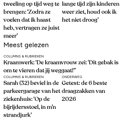
tweeling op tijd weg te
lange tijd zijn kinderen
brengen: ‘Zodra ze
weer ziet, houd ook ik
voelen dat ik haast
het niet droog’
heb, vertragen ze juist
meer’
Meest gelezen
COLUMNS & RUBRIEKEN
Kraamwerk: ‘De kraamvrouw zei: ‘Dit gebak is
om te vieren dat jij weggaat!’’
COLUMNS & RUBRIEKEN
ONDERWEG
Sarah (32) beviel in de
Getest: de 6 beste
parkeergarage van het
draagzakken van
ziekenhuis: ‘Op de
2026
bijrijdersstoel, in m’n
strandjurk’