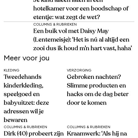
Je kind alleen laten in een
hotelkamer voor een boodschap of
etentje: wat zegt de wet?
COLUMNS & RUBRIEKEN
Een buik vol met Daisy May
(Lentemeisje): ‘Het is nú al altijd een
zooi dus ik houd m’n hart vast, haha’
Meer voor jou
KLEDING
VERZORGING
Tweedehands
Gebroken nachten?
kinderkleding,
Slimme producten en
speelgoed en
hacks om de dag beter
babyuitzet: deze
door te komen
adressen wil je
bewaren
COLUMNS & RUBRIEKEN
COLUMNS & RUBRIEKEN
Dirk (40) probeert zijn
Kraamwerk: ‘Als hij na