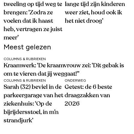
tweeling op tijd weg te
lange tijd zijn kinderen
brengen: ‘Zodra ze
weer ziet, houd ook ik
voelen dat ik haast
het niet droog’
heb, vertragen ze juist
meer’
Meest gelezen
COLUMNS & RUBRIEKEN
Kraamwerk: ‘De kraamvrouw zei: ‘Dit gebak is
om te vieren dat jij weggaat!’’
COLUMNS & RUBRIEKEN
ONDERWEG
Sarah (32) beviel in de
Getest: de 6 beste
parkeergarage van het
draagzakken van
ziekenhuis: ‘Op de
2026
bijrijdersstoel, in m’n
strandjurk’