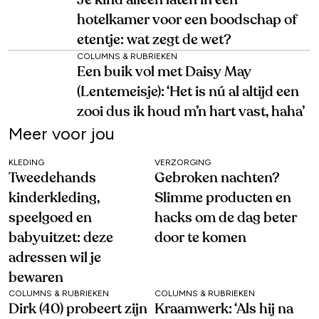
Je kind alleen laten in een
hotelkamer voor een boodschap of
etentje: wat zegt de wet?
COLUMNS & RUBRIEKEN
Een buik vol met Daisy May
(Lentemeisje): ‘Het is nú al altijd een
zooi dus ik houd m’n hart vast, haha’
Meer voor jou
KLEDING
VERZORGING
Tweedehands
Gebroken nachten?
kinderkleding,
Slimme producten en
speelgoed en
hacks om de dag beter
babyuitzet: deze
door te komen
adressen wil je
bewaren
COLUMNS & RUBRIEKEN
COLUMNS & RUBRIEKEN
Dirk (40) probeert zijn
Kraamwerk: ‘Als hij na