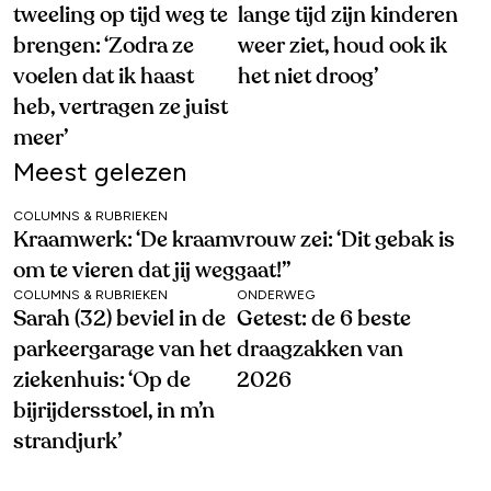
tweeling op tijd weg te
lange tijd zijn kinderen
brengen: ‘Zodra ze
weer ziet, houd ook ik
voelen dat ik haast
het niet droog’
heb, vertragen ze juist
meer’
Meest gelezen
COLUMNS & RUBRIEKEN
Kraamwerk: ‘De kraamvrouw zei: ‘Dit gebak is
om te vieren dat jij weggaat!’’
COLUMNS & RUBRIEKEN
ONDERWEG
Sarah (32) beviel in de
Getest: de 6 beste
parkeergarage van het
draagzakken van
ziekenhuis: ‘Op de
2026
bijrijdersstoel, in m’n
strandjurk’