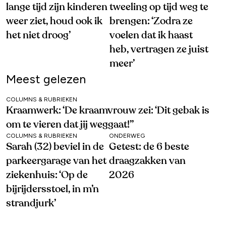
lange tijd zijn kinderen
tweeling op tijd weg te
weer ziet, houd ook ik
brengen: ‘Zodra ze
het niet droog’
voelen dat ik haast
heb, vertragen ze juist
meer’
Meest gelezen
COLUMNS & RUBRIEKEN
Kraamwerk: ‘De kraamvrouw zei: ‘Dit gebak is
om te vieren dat jij weggaat!’’
COLUMNS & RUBRIEKEN
ONDERWEG
Sarah (32) beviel in de
Getest: de 6 beste
parkeergarage van het
draagzakken van
ziekenhuis: ‘Op de
2026
bijrijdersstoel, in m’n
strandjurk’