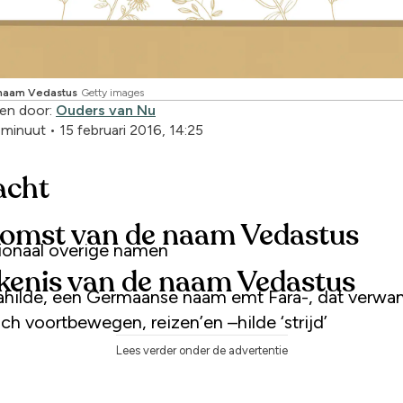
ynaam Vedastus
Getty images
en door:
Ouders van Nu
1 minuut
•
15 februari 2016, 14:25
acht
omst van de naam Vedastus
tionaal overige namen
kenis van de naam Vedastus
ahilde, een Germaanse naam emt Fara-, dat verwan
ich voortbewegen, reizen’en –hilde ‘strijd’
Lees verder onder de advertentie