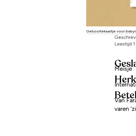
Geboortekaartje voor bab
Geschrev
Leestijd 
Gesl
Meisje
Herk
Interna
Bete
Van Far
varen ‘z