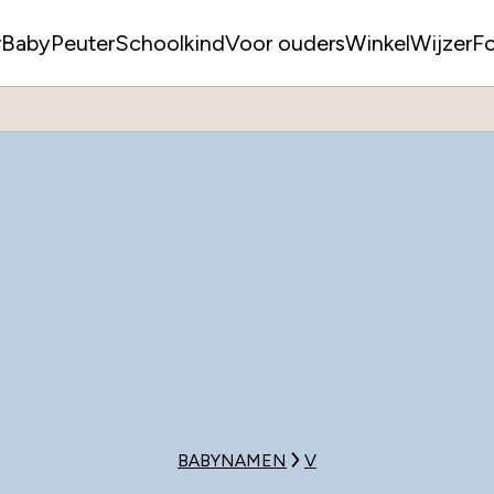
r
Baby
Peuter
Schoolkind
Voor ouders
WinkelWijzer
F
BABYNAMEN
V