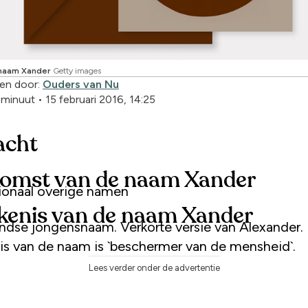
ynaam Xander
Getty images
en door:
Ouders van Nu
1 minuut
•
15 februari 2016, 14:25
acht
omst van de naam Xander
tionaal overige namen
kenis van de naam Xander
ndse jongensnaam. Verkorte versie van Alexander.
is van de naam is `beschermer van de mensheid`.
Lees verder onder de advertentie