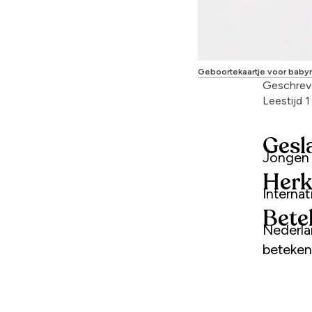
Geboortekaartje voor bab
Geschrev
Leestijd 
Gesl
Jongen
Herk
Interna
Bete
Nederla
beteken