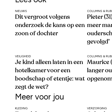
NIEUWS
COLUMNS & RUB
Dit vergroot volgens
Pieter (3
onderzoek de kans op een
meer ma
zoon of dochter
oudersc
gevolgd’
VEILIGHEID
COLUMNS & RUB
Je kind alleen laten in een
Maurice (
hotelkamer voor een
langer o
boodschap of etentje: wat
opgenom
zegt de wet?
Meer voor jou
KLEDING
VERZORGING