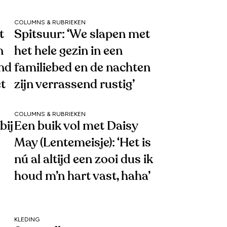
COLUMNS & RUBRIEKEN
t
Spitsuur: ‘We slapen met
n
het hele gezin in een
end
familiebed en de nachten
et
zijn verrassend rustig’
COLUMNS & RUBRIEKEN
bij
Een buik vol met Daisy
May (Lentemeisje): ‘Het is
nú al altijd een zooi dus ik
houd m’n hart vast, haha’
KLEDING