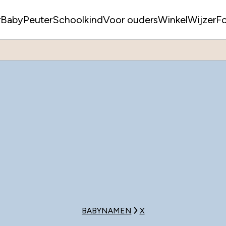
r
Baby
Peuter
Schoolkind
Voor ouders
WinkelWijzer
F
BABYNAMEN
X