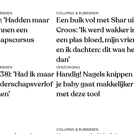
RIEKEN
COLUMNS & RUBRIEKEN
1): ‘Hadden maar
Een buik vol met Shar ui
nnen een
Croos: ‘Ik werd wakker i
hapscursus
een plas bloed, mijn vri
en ik dachten: dit was h
dan’
RIEKEN
VERZORGING
38): ‘Had ik maar
Handig! Nagels knippen 
uderschapsverlof
je baby gaat makkelijker
en’
met deze tool
COLUMNS & RUBRIEKEN