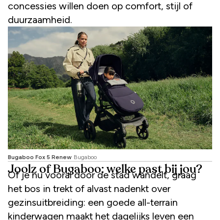
concessies willen doen op comfort, stijl of
duurzaamheid.
Bugaboo Fox 5 Renew
Bugaboo
Joolz of Bugaboo: welke past bij jou?
Of je nu vooral door de stad wandelt, graag
het bos in trekt of alvast nadenkt over
gezinsuitbreiding: een goede all-terrain
kinderwagen maakt het dagelijks leven een