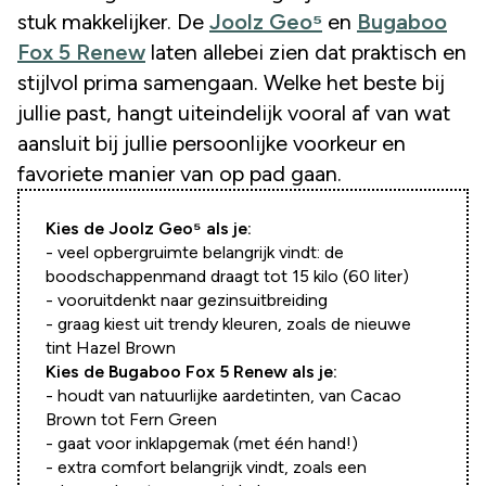
stuk makkelijker. De
Joolz Geo⁵
en
Bugaboo
Fox 5 Renew
laten allebei zien dat praktisch en
stijlvol prima samengaan. Welke het beste bij
jullie past, hangt uiteindelijk vooral af van wat
aansluit bij jullie persoonlijke voorkeur en
favoriete manier van op pad gaan.
Kies de Joolz Geo⁵ als je:
- veel opbergruimte belangrijk vindt: de
boodschappenmand draagt tot 15 kilo (60 liter)
- vooruitdenkt naar gezinsuitbreiding
- graag kiest uit trendy kleuren, zoals de nieuwe
tint Hazel Brown
Kies de Bugaboo Fox 5 Renew als je:
- houdt van natuurlijke aardetinten, van Cacao
Brown tot Fern Green
- gaat voor inklapgemak (met één hand!)
- extra comfort belangrijk vindt, zoals een