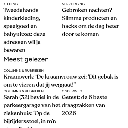
KLEDING
VERZORGING
Tweedehands
Gebroken nachten?
kinderkleding,
Slimme producten en
speelgoed en
hacks om de dag beter
babyuitzet: deze
door te komen
adressen wil je
bewaren
Meest gelezen
COLUMNS & RUBRIEKEN
Kraamwerk: ‘De kraamvrouw zei: ‘Dit gebak is
om te vieren dat jij weggaat!’’
COLUMNS & RUBRIEKEN
ONDERWEG
Sarah (32) beviel in de
Getest: de 6 beste
parkeergarage van het
draagzakken van
ziekenhuis: ‘Op de
2026
bijrijdersstoel, in m’n