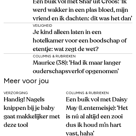
Een buik vol met Shar uit Croos: ‘Ik
werd wakker in een plas bloed, mijn
vriend en ik dachten: dit was het dan’
VEILIGHEID
Je kind alleen laten in een
hotelkamer voor een boodschap of
etentje: wat zegt de wet?
COLUMNS & RUBRIEKEN
Maurice (38): ‘Had ik maar langer
ouderschapsverlof opgenomen’
Meer voor jou
VERZORGING
COLUMNS & RUBRIEKEN
Handig! Nagels
Een buik vol met Daisy
knippen bij je baby
May (Lentemeisje): ‘Het
gaat makkelijker met
is nú al altijd een zooi
deze tool
dus ik houd m’n hart
vast, haha’