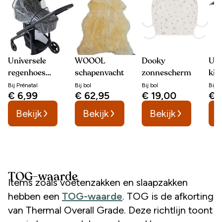
Universele
WOOOL
Dooky
Uni
regenhoes
schapenvacht
zonnescherm
kin
kinderwagen
Bij
Prénatal
Bij
bol
Bij
bol
Bij
P
€ 6,99
€ 62,95
€ 19,00
€ 
Bekijk
Bekijk
Bekijk
B
TOG-waarde
Items zoals voetenzakken en slaapzakken
hebben een
TOG-waarde
. TOG is de afkorting
van Thermal Overall Grade. Deze richtlijn toont