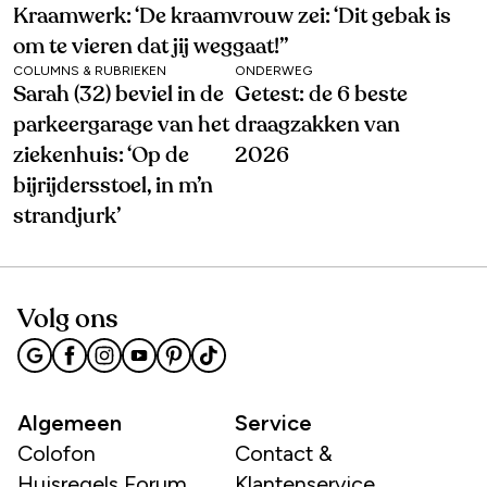
Kraamwerk: ‘De kraamvrouw zei: ‘Dit gebak is
om te vieren dat jij weggaat!’’
COLUMNS & RUBRIEKEN
ONDERWEG
Sarah (32) beviel in de
Getest: de 6 beste
parkeergarage van het
draagzakken van
ziekenhuis: ‘Op de
2026
bijrijdersstoel, in m’n
strandjurk’
Volg ons
Algemeen
Service
Colofon
Contact &
Huisregels Forum
Klantenservice