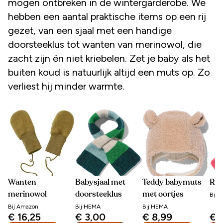
mogen ontbreken in de wintergarderobe. We
hebben een aantal praktische items op een rij
gezet, van een sjaal met een handige
doorsteeklus tot wanten van merinowol, die
zacht zijn én niet kriebelen. Zet je baby als het
buiten koud is natuurlijk altijd een muts op. Zo
verliest hij minder warmte.
Wanten
Babysjaal met
Teddy babymuts
Roz
merinowol
doorsteeklus
met oortjes
Bij
H
Bij
Amazon
Bij
HEMA
Bij
HEMA
€ 16,25
€ 3,00
€ 8,99
€ 