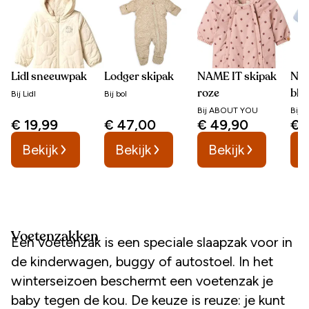
Lidl sneeuwpak
Lodger skipak
NAME IT skipak
NAM
roze
bla
Bij
Lidl
Bij
bol
Bij
ABOUT YOU
Bij
A
€ 19,99
€ 47,00
€ 49,90
€ 
Bekijk
Bekijk
Bekijk
B
Voetenzakken
Een voetenzak is een speciale slaapzak voor in
de kinderwagen, buggy of autostoel. In het
winterseizoen beschermt een voetenzak je
baby tegen de kou. De keuze is reuze: je kunt