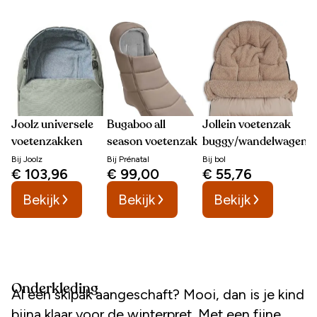
Joolz universele
Bugaboo all
Jollein voetenzak
voetenzakken
season voetenzak
buggy/wandelwagen
Bij
Joolz
Bij
Prénatal
Bij
bol
€ 103,96
€ 99,00
€ 55,76
Bekijk
Bekijk
Bekijk
Onderkleding
Al een skipak aangeschaft? Mooi, dan is je kind
bijna klaar voor de winterpret. Met een fijne