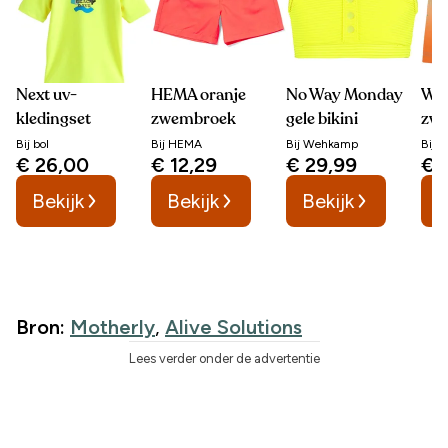
Next uv-
HEMA oranje
No Way Monday
WE 
kledingset
zwembroek
gele bikini
zw
Bij
bol
Bij
HEMA
Bij
Wehkamp
Bij
W
€ 26,00
€ 12,29
€ 29,99
€ 
Bekijk
Bekijk
Bekijk
B
Bron:
Motherly
,
Alive Solutions
Lees verder onder de advertentie