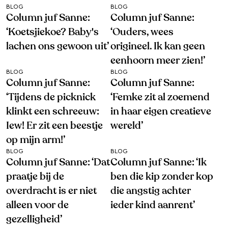
BLOG
BLOG
Column juf Sanne:
Column juf Sanne:
‘Koetsjiekoe? Baby's
‘Ouders, wees
lachen ons gewoon uit’
origineel. Ik kan geen
eenhoorn meer zien!’
BLOG
BLOG
Column juf Sanne:
Column juf Sanne:
‘Tijdens de picknick
‘Femke zit al zoemend
klinkt een schreeuw:
in haar eigen creatieve
Iew! Er zit een beestje
wereld’
op mijn arm!’
BLOG
BLOG
Column juf Sanne: ‘Dat
Column juf Sanne: ‘Ik
praatje bij de
ben die kip zonder kop
overdracht is er niet
die angstig achter
alleen voor de
ieder kind aanrent’
gezelligheid’