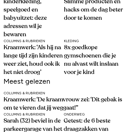
kinderkleding,
Slimme producten en
speelgoed en
hacks om de dag beter
babyuitzet: deze
door te komen
adressen wil je
bewaren
COLUMNS & RUBRIEKEN
KLEDING
Kraamwerk: ‘Als hij na
8x goedkope
lange tijd zijn kinderen
gymschoenen die je
weer ziet, houd ook ik
nu alvast wilt inslaan
het niet droog’
voor je kind
Meest gelezen
COLUMNS & RUBRIEKEN
Kraamwerk: ‘De kraamvrouw zei: ‘Dit gebak is
om te vieren dat jij weggaat!’’
COLUMNS & RUBRIEKEN
ONDERWEG
Sarah (32) beviel in de
Getest: de 6 beste
parkeergarage van het
draagzakken van