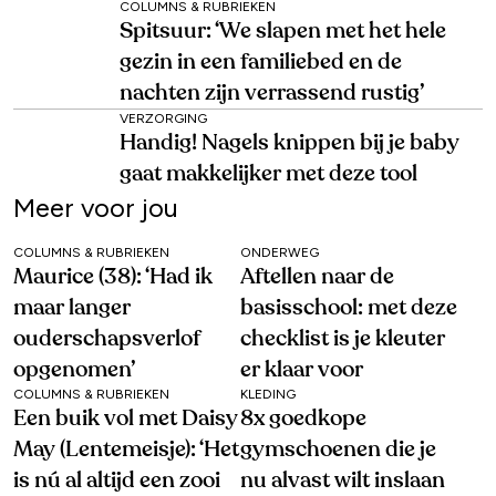
COLUMNS & RUBRIEKEN
Spitsuur: ‘We slapen met het hele
gezin in een familiebed en de
nachten zijn verrassend rustig’
VERZORGING
Handig! Nagels knippen bij je baby
gaat makkelijker met deze tool
Meer voor jou
COLUMNS & RUBRIEKEN
ONDERWEG
Maurice (38): ‘Had ik
Aftellen naar de
maar langer
basisschool: met deze
ouderschapsverlof
checklist is je kleuter
opgenomen’
er klaar voor
COLUMNS & RUBRIEKEN
KLEDING
Een buik vol met Daisy
8x goedkope
May (Lentemeisje): ‘Het
gymschoenen die je
is nú al altijd een zooi
nu alvast wilt inslaan