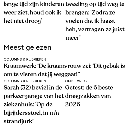
lange tijd zijn kinderen
tweeling op tijd weg te
weer ziet, houd ook ik
brengen: ‘Zodra ze
het niet droog’
voelen dat ik haast
heb, vertragen ze juist
meer’
Meest gelezen
COLUMNS & RUBRIEKEN
Kraamwerk: ‘De kraamvrouw zei: ‘Dit gebak is
om te vieren dat jij weggaat!’’
COLUMNS & RUBRIEKEN
ONDERWEG
Sarah (32) beviel in de
Getest: de 6 beste
parkeergarage van het
draagzakken van
ziekenhuis: ‘Op de
2026
bijrijdersstoel, in m’n
strandjurk’