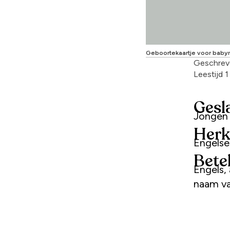
Geboortekaartje voor baby
Geschrev
Leestijd 
Gesl
Jongen
Herk
Engels
Bete
Engels, 
naam v