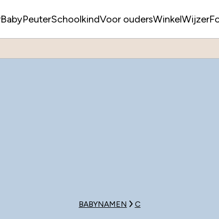
r
Baby
Peuter
Schoolkind
Voor ouders
WinkelWijzer
F
BABYNAMEN
C