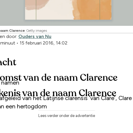
naam Clarence
Getty images
en door:
Ouders van Nu
1 minuut
•
15 februari 2016, 14:02
acht
omst van de naam Clarence
e namen
kenis van de naam Clarence
afgeleid van het Latijnse clarensis ‘van Clare’, Clare
an een hertogdom
Lees verder onder de advertentie