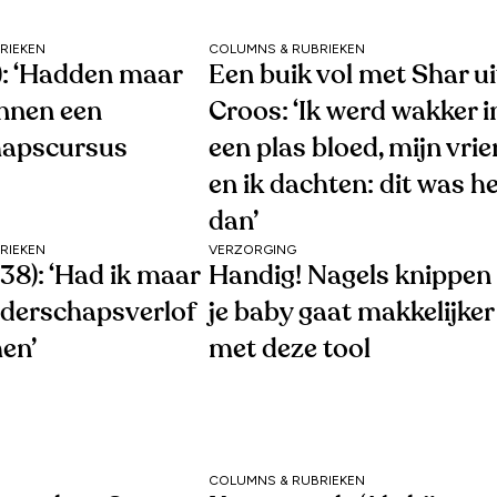
RIEKEN
COLUMNS & RUBRIEKEN
1): ‘Hadden maar
Een buik vol met Shar ui
nnen een
Croos: ‘Ik werd wakker i
hapscursus
een plas bloed, mijn vri
en ik dachten: dit was h
dan’
RIEKEN
VERZORGING
38): ‘Had ik maar
Handig! Nagels knippen 
uderschapsverlof
je baby gaat makkelijker
en’
met deze tool
COLUMNS & RUBRIEKEN