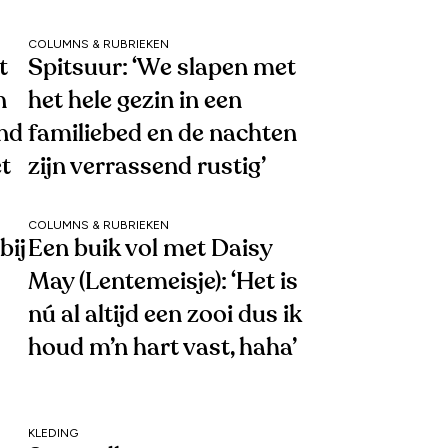
COLUMNS & RUBRIEKEN
t
Spitsuur: ‘We slapen met
n
het hele gezin in een
end
familiebed en de nachten
et
zijn verrassend rustig’
COLUMNS & RUBRIEKEN
bij
Een buik vol met Daisy
May (Lentemeisje): ‘Het is
nú al altijd een zooi dus ik
houd m’n hart vast, haha’
KLEDING