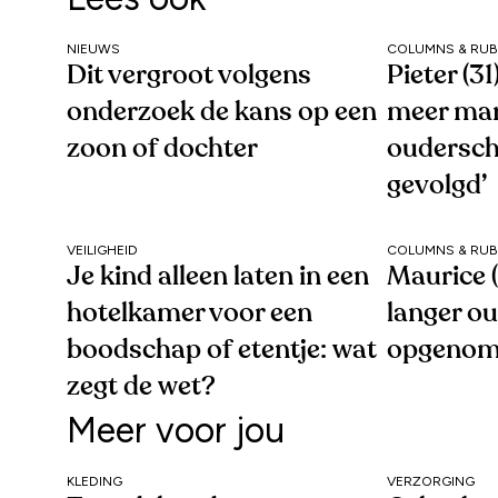
NIEUWS
COLUMNS & RUB
Dit vergroot volgens
Pieter (3
onderzoek de kans op een
meer ma
zoon of dochter
oudersc
gevolgd’
VEILIGHEID
COLUMNS & RUB
Je kind alleen laten in een
Maurice (
hotelkamer voor een
langer o
boodschap of etentje: wat
opgenom
zegt de wet?
Meer voor jou
KLEDING
VERZORGING