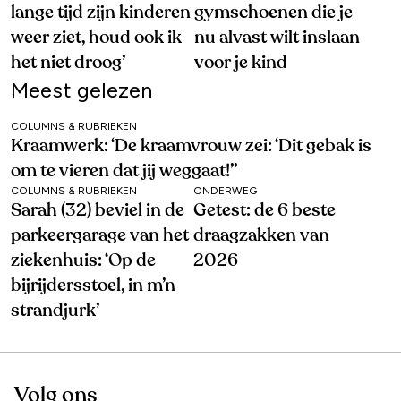
lange tijd zijn kinderen
gymschoenen die je
weer ziet, houd ook ik
nu alvast wilt inslaan
het niet droog’
voor je kind
Meest gelezen
COLUMNS & RUBRIEKEN
Kraamwerk: ‘De kraamvrouw zei: ‘Dit gebak is
om te vieren dat jij weggaat!’’
COLUMNS & RUBRIEKEN
ONDERWEG
Sarah (32) beviel in de
Getest: de 6 beste
parkeergarage van het
draagzakken van
ziekenhuis: ‘Op de
2026
bijrijdersstoel, in m’n
strandjurk’
Volg ons