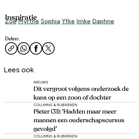
Inspiratie
Zoë
Myrthe
Sophia
Yfke
Imke
Daphne
Delen:
Lees ook
NIEUWS
Dit vergroot volgens onderzoek de
kans op een zoon of dochter
COLUMNS & RUBRIEKEN
Pieter (31): ‘Hadden maar meer
mannen een ouderschapscursus
gevolgd’
COLUMNS & RUBRIEKEN