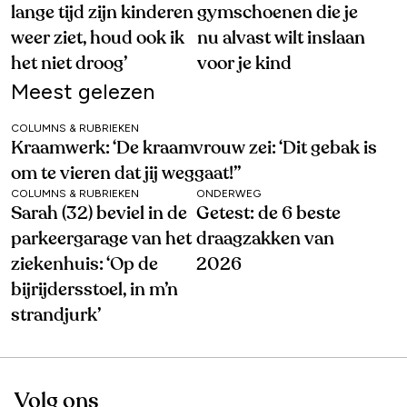
lange tijd zijn kinderen
gymschoenen die je
weer ziet, houd ook ik
nu alvast wilt inslaan
het niet droog’
voor je kind
Meest gelezen
COLUMNS & RUBRIEKEN
Kraamwerk: ‘De kraamvrouw zei: ‘Dit gebak is
om te vieren dat jij weggaat!’’
COLUMNS & RUBRIEKEN
ONDERWEG
Sarah (32) beviel in de
Getest: de 6 beste
parkeergarage van het
draagzakken van
ziekenhuis: ‘Op de
2026
bijrijdersstoel, in m’n
strandjurk’
Volg ons