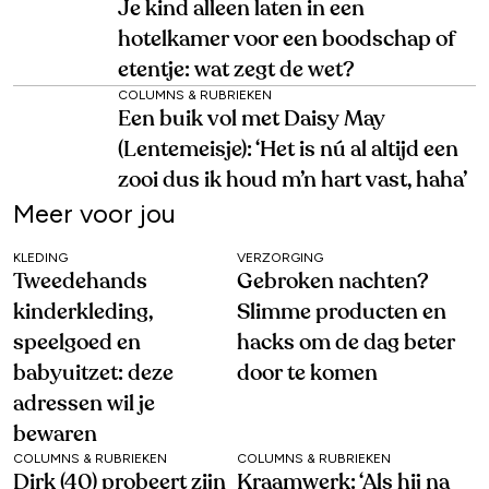
Je kind alleen laten in een
hotelkamer voor een boodschap of
etentje: wat zegt de wet?
COLUMNS & RUBRIEKEN
Een buik vol met Daisy May
(Lentemeisje): ‘Het is nú al altijd een
zooi dus ik houd m’n hart vast, haha’
Meer voor jou
KLEDING
VERZORGING
Tweedehands
Gebroken nachten?
kinderkleding,
Slimme producten en
speelgoed en
hacks om de dag beter
babyuitzet: deze
door te komen
adressen wil je
bewaren
COLUMNS & RUBRIEKEN
COLUMNS & RUBRIEKEN
Dirk (40) probeert zijn
Kraamwerk: ‘Als hij na