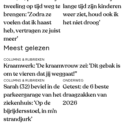
tweeling op tijd weg te
lange tijd zijn kinderen
brengen: ‘Zodra ze
weer ziet, houd ook ik
voelen dat ik haast
het niet droog’
heb, vertragen ze juist
meer’
Meest gelezen
COLUMNS & RUBRIEKEN
Kraamwerk: ‘De kraamvrouw zei: ‘Dit gebak is
om te vieren dat jij weggaat!’’
COLUMNS & RUBRIEKEN
ONDERWEG
Sarah (32) beviel in de
Getest: de 6 beste
parkeergarage van het
draagzakken van
ziekenhuis: ‘Op de
2026
bijrijdersstoel, in m’n
strandjurk’