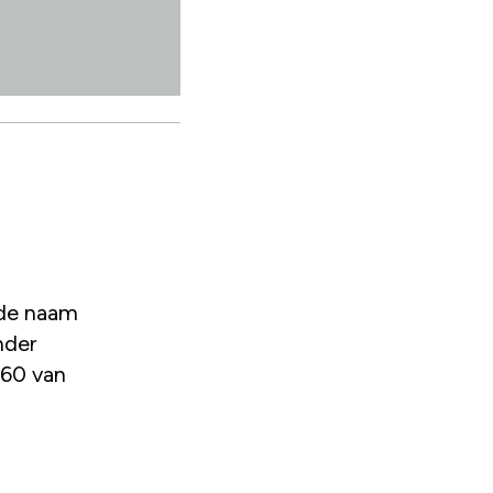
s de naam
nder
 60 van