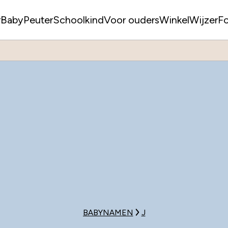
r
Baby
Peuter
Schoolkind
Voor ouders
WinkelWijzer
F
BABYNAMEN
J