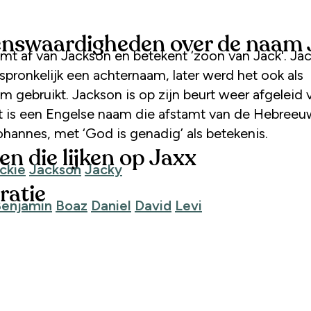
nswaardigheden over de naam 
amt af van Jackson en betekent ‘zoon van Jack'. Ja
spronkelijk een achternaam, later werd het ook als
m gebruikt. Jackson is op zijn beurt weer afgeleid 
it is een Engelse naam die afstamt van de Hebree
hannes, met ‘God is genadig’ als betekenis.
n die lijken op Jaxx
ckie
Jackson
Jacky
ratie
enjamin
Boaz
Daniel
David
Levi