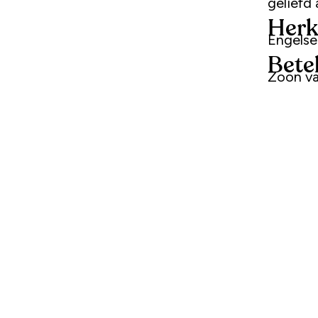
geliefd 
Herk
Engels
Bete
Zoon va