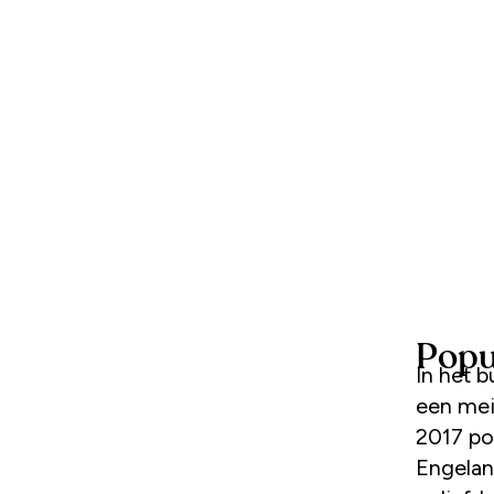
Popul
In het 
een mei
2017 pop
Engelan