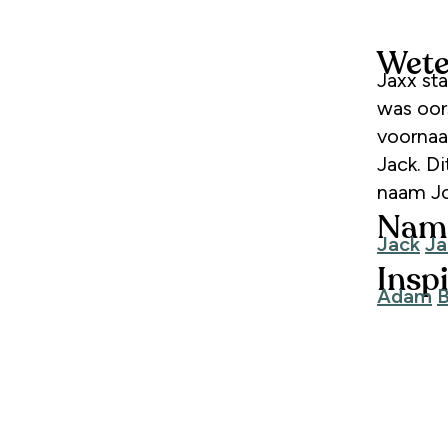
Wete
Jaxx st
was oor
voornaa
Jack. D
naam Jo
Name
Jack
Ja
Inspi
Adam
B