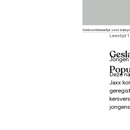
Geboortekaartje voor baby
Leestijd 
Gesl
Jongen
Popu
Deze na
Jaxx kom
geregis
kersver
jongens