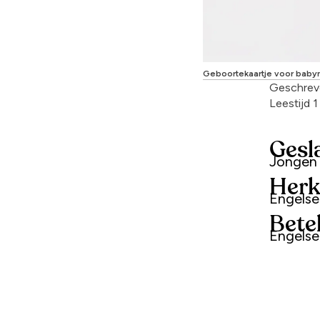
Geboortekaartje voor bab
Geschrev
Leestijd 
Gesl
Jongen
Herk
Engels
Bete
Engelse