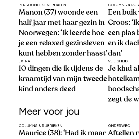
PERSOONLIJKE VERHALEN
COLUMNS & RUB
Manon (37) woonde een
Een buik 
half jaar met haar gezin in
Croos: ‘I
Noorwegen: ‘Ik leerde hoe
een plas 
je een relaxed gezinsleven
en ik dac
kunt hebben zonder haast’
dan’
EXTRA
VEILIGHEID
10 dingen die ik tijdens de
Je kind a
kraamtijd van mijn tweede
hotelkam
kind anders deed
boodscha
zegt de 
Meer voor jou
COLUMNS & RUBRIEKEN
ONDERWEG
Maurice (38): ‘Had ik maar
Aftellen 