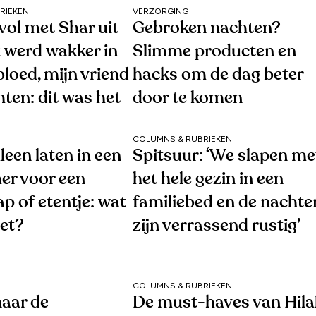
RIEKEN
VERZORGING
vol met Shar uit
Gebroken nachten?
k werd wakker in
Slimme producten en
bloed, mijn vriend
hacks om de dag beter
hten: dit was het
door te komen
COLUMNS & RUBRIEKEN
lleen laten in een
Spitsuur: ‘We slapen me
er voor een
het hele gezin in een
p of etentje: wat
familiebed en de nachte
wet?
zijn verrassend rustig’
COLUMNS & RUBRIEKEN
naar de
De must-haves van Hila