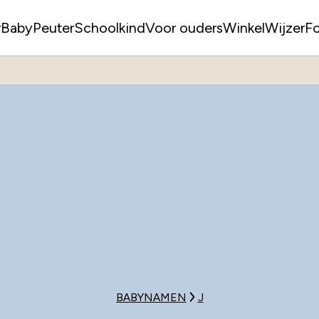
r
Baby
Peuter
Schoolkind
Voor ouders
WinkelWijzer
F
BABYNAMEN
J