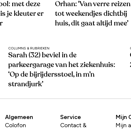
ool: met deze
Orhan: ‘Van verre reizen
is je kleuter er
tot weekendjes dichtbij
r
huis, dit gaat altijd mee’
COLUMNS & RUBRIEKEN
Sarah (32) beviel in de
parkeergarage van het ziekenhuis:
‘Op de bijrijdersstoel, in m’n
strandjurk’
Algemeen
Service
Mijn
Colofon
Contact &
Mijn 