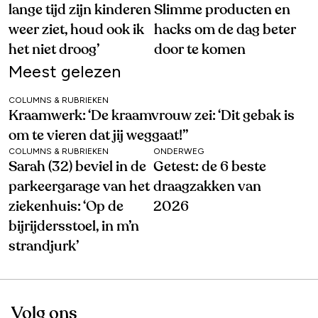
lange tijd zijn kinderen
Slimme producten en
weer ziet, houd ook ik
hacks om de dag beter
het niet droog’
door te komen
Meest gelezen
COLUMNS & RUBRIEKEN
Kraamwerk: ‘De kraamvrouw zei: ‘Dit gebak is
om te vieren dat jij weggaat!’’
COLUMNS & RUBRIEKEN
ONDERWEG
Sarah (32) beviel in de
Getest: de 6 beste
parkeergarage van het
draagzakken van
ziekenhuis: ‘Op de
2026
bijrijdersstoel, in m’n
strandjurk’
Volg ons