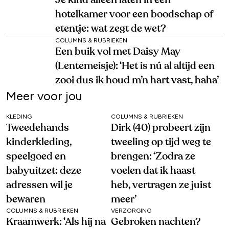
Je kind alleen laten in een
hotelkamer voor een boodschap of
etentje: wat zegt de wet?
COLUMNS & RUBRIEKEN
Een buik vol met Daisy May
(Lentemeisje): ‘Het is nú al altijd een
zooi dus ik houd m’n hart vast, haha’
Meer voor jou
KLEDING
COLUMNS & RUBRIEKEN
Tweedehands
Dirk (40) probeert zijn
kinderkleding,
tweeling op tijd weg te
speelgoed en
brengen: ‘Zodra ze
babyuitzet: deze
voelen dat ik haast
adressen wil je
heb, vertragen ze juist
bewaren
meer’
COLUMNS & RUBRIEKEN
VERZORGING
Kraamwerk: ‘Als hij na
Gebroken nachten?