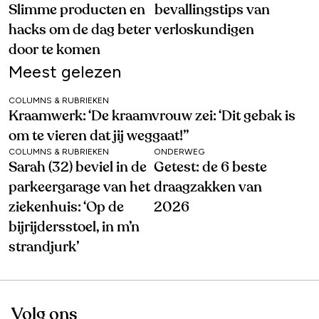
Slimme producten en
bevallingstips van
hacks om de dag beter
verloskundigen
door te komen
Meest gelezen
COLUMNS & RUBRIEKEN
Kraamwerk: ‘De kraamvrouw zei: ‘Dit gebak is
om te vieren dat jij weggaat!’’
COLUMNS & RUBRIEKEN
ONDERWEG
Sarah (32) beviel in de
Getest: de 6 beste
parkeergarage van het
draagzakken van
ziekenhuis: ‘Op de
2026
bijrijdersstoel, in m’n
strandjurk’
Volg ons