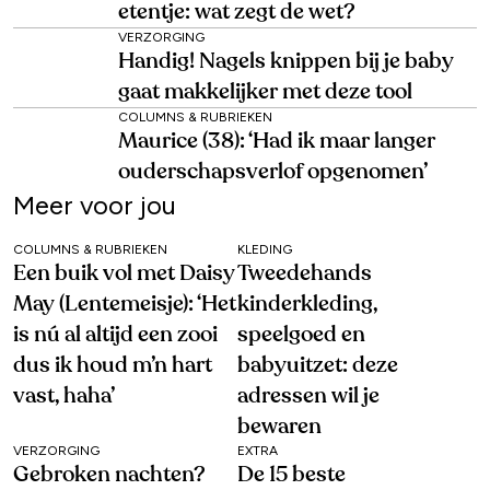
etentje: wat zegt de wet?
VERZORGING
Handig! Nagels knippen bij je baby
gaat makkelijker met deze tool
COLUMNS & RUBRIEKEN
Maurice (38): ‘Had ik maar langer
ouderschapsverlof opgenomen’
Meer voor jou
COLUMNS & RUBRIEKEN
KLEDING
Een buik vol met Daisy
Tweedehands
May (Lentemeisje): ‘Het
kinderkleding,
is nú al altijd een zooi
speelgoed en
dus ik houd m’n hart
babyuitzet: deze
vast, haha’
adressen wil je
bewaren
VERZORGING
EXTRA
Gebroken nachten?
De 15 beste