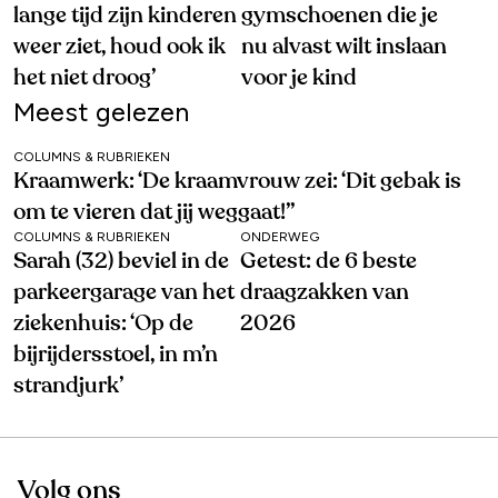
lange tijd zijn kinderen
gymschoenen die je
weer ziet, houd ook ik
nu alvast wilt inslaan
het niet droog’
voor je kind
Meest gelezen
COLUMNS & RUBRIEKEN
Kraamwerk: ‘De kraamvrouw zei: ‘Dit gebak is
om te vieren dat jij weggaat!’’
COLUMNS & RUBRIEKEN
ONDERWEG
Sarah (32) beviel in de
Getest: de 6 beste
parkeergarage van het
draagzakken van
ziekenhuis: ‘Op de
2026
bijrijdersstoel, in m’n
strandjurk’
Volg ons