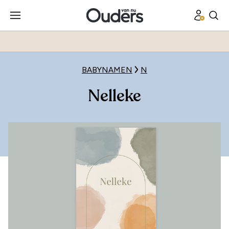
BABYNAMEN
N
Nelleke