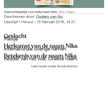
Geboortekaartje voor babynaam Nika
Getty images
Geschreven door:
Ouders van Nu
Leestijd 1 minuut
•
15 februari 2016, 14:21
Geslacht
Meisje
Herkomst van de naam Nika
Internationaal overige namen
Betekenis van de naam Nika
Redder van het volk. Griekse naam.
Lees verder onder de advertentie