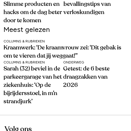
Slimme producten en
bevallingstips van
hacks om de dag beter
verloskundigen
door te komen
Meest gelezen
COLUMNS & RUBRIEKEN
Kraamwerk: ‘De kraamvrouw zei: ‘Dit gebak is
om te vieren dat jij weggaat!’’
COLUMNS & RUBRIEKEN
ONDERWEG
Sarah (32) beviel in de
Getest: de 6 beste
parkeergarage van het
draagzakken van
ziekenhuis: ‘Op de
2026
bijrijdersstoel, in m’n
strandjurk’
Volg ons