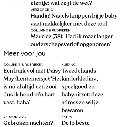
etentje: wat zegt de wet?
VERZORGING
Handig! Nagels knippen bij je baby
gaat makkelijker met deze tool
COLUMNS & RUBRIEKEN
Maurice (38): ‘Had ik maar langer
ouderschapsverlof opgenomen’
Meer voor jou
COLUMNS & RUBRIEKEN
KLEDING
Een buik vol met Daisy
Tweedehands
May (Lentemeisje): ‘Het
kinderkleding,
is nú al altijd een zooi
speelgoed en
dus ik houd m’n hart
babyuitzet: deze
vast, haha’
adressen wil je
bewaren
VERZORGING
EXTRA
Gebroken nachten?
De 15 beste