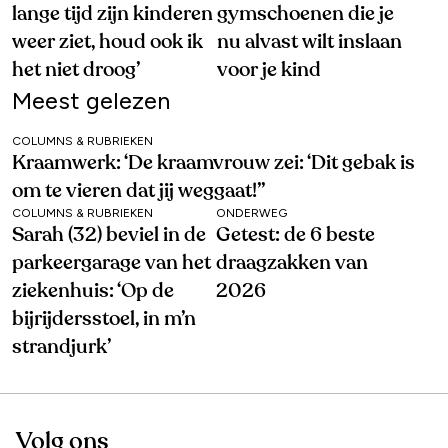
lange tijd zijn kinderen
gymschoenen die je
weer ziet, houd ook ik
nu alvast wilt inslaan
het niet droog’
voor je kind
Meest gelezen
COLUMNS & RUBRIEKEN
Kraamwerk: ‘De kraamvrouw zei: ‘Dit gebak is
om te vieren dat jij weggaat!’’
COLUMNS & RUBRIEKEN
ONDERWEG
Sarah (32) beviel in de
Getest: de 6 beste
parkeergarage van het
draagzakken van
ziekenhuis: ‘Op de
2026
bijrijdersstoel, in m’n
strandjurk’
Volg ons