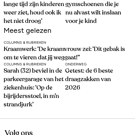
lange tijd zijn kinderen
gymschoenen die je
weer ziet, houd ook ik
nu alvast wilt inslaan
het niet droog’
voor je kind
Meest gelezen
COLUMNS & RUBRIEKEN
Kraamwerk: ‘De kraamvrouw zei: ‘Dit gebak is
om te vieren dat jij weggaat!’’
COLUMNS & RUBRIEKEN
ONDERWEG
Sarah (32) beviel in de
Getest: de 6 beste
parkeergarage van het
draagzakken van
ziekenhuis: ‘Op de
2026
bijrijdersstoel, in m’n
strandjurk’
Volg ons