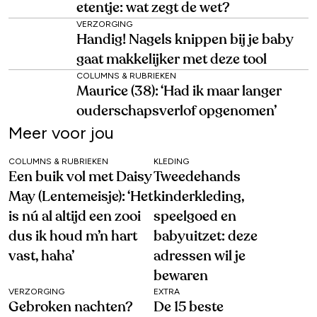
etentje: wat zegt de wet?
VERZORGING
Handig! Nagels knippen bij je baby
gaat makkelijker met deze tool
COLUMNS & RUBRIEKEN
Maurice (38): ‘Had ik maar langer
ouderschapsverlof opgenomen’
Meer voor jou
COLUMNS & RUBRIEKEN
KLEDING
Een buik vol met Daisy
Tweedehands
May (Lentemeisje): ‘Het
kinderkleding,
is nú al altijd een zooi
speelgoed en
dus ik houd m’n hart
babyuitzet: deze
vast, haha’
adressen wil je
bewaren
VERZORGING
EXTRA
Gebroken nachten?
De 15 beste