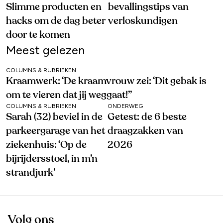
Slimme producten en
bevallingstips van
hacks om de dag beter
verloskundigen
door te komen
Meest gelezen
COLUMNS & RUBRIEKEN
Kraamwerk: ‘De kraamvrouw zei: ‘Dit gebak is
om te vieren dat jij weggaat!’’
COLUMNS & RUBRIEKEN
ONDERWEG
Sarah (32) beviel in de
Getest: de 6 beste
parkeergarage van het
draagzakken van
ziekenhuis: ‘Op de
2026
bijrijdersstoel, in m’n
strandjurk’
Volg ons