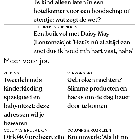
Je kind alleen laten in een
hotelkamer voor een boodschap of
etentje: wat zegt de wet?
COLUMNS & RUBRIEKEN
Een buik vol met Daisy May
(Lentemeisje): ‘Het is nú al altijd een
zooi dus ik houd m’n hart vast, haha’
Meer voor jou
KLEDING
VERZORGING
Tweedehands
Gebroken nachten?
kinderkleding,
Slimme producten en
speelgoed en
hacks om de dag beter
babyuitzet: deze
door te komen
adressen wil je
bewaren
COLUMNS & RUBRIEKEN
COLUMNS & RUBRIEKEN
Dirk (40) probeert zijn
Kraamwerk: ‘Als hij na