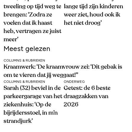
tweeling op tijd weg te
lange tijd zijn kinderen
brengen: ‘Zodra ze
weer ziet, houd ook ik
voelen dat ik haast
het niet droog’
heb, vertragen ze juist
meer’
Meest gelezen
COLUMNS & RUBRIEKEN
Kraamwerk: ‘De kraamvrouw zei: ‘Dit gebak is
om te vieren dat jij weggaat!’’
COLUMNS & RUBRIEKEN
ONDERWEG
Sarah (32) beviel in de
Getest: de 6 beste
parkeergarage van het
draagzakken van
ziekenhuis: ‘Op de
2026
bijrijdersstoel, in m’n
strandjurk’