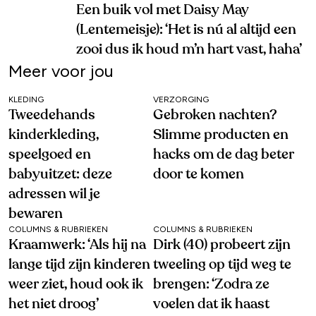
Een buik vol met Daisy May
(Lentemeisje): ‘Het is nú al altijd een
zooi dus ik houd m’n hart vast, haha’
Meer voor jou
KLEDING
VERZORGING
Tweedehands
Gebroken nachten?
kinderkleding,
Slimme producten en
speelgoed en
hacks om de dag beter
babyuitzet: deze
door te komen
adressen wil je
bewaren
COLUMNS & RUBRIEKEN
COLUMNS & RUBRIEKEN
Kraamwerk: ‘Als hij na
Dirk (40) probeert zijn
lange tijd zijn kinderen
tweeling op tijd weg te
weer ziet, houd ook ik
brengen: ‘Zodra ze
het niet droog’
voelen dat ik haast