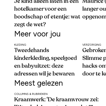
Je kind alleen laten in een
Maurice (
hotelkamer voor een
langer o
boodschap of etentje: wat
opgenom
zegt de wet?
Meer voor jou
KLEDING
VERZORGING
Tweedehands
Gebroken
kinderkleding, speelgoed
Slimme p
en babyuitzet: deze
hacks om
adressen wil je bewaren
door te 
Meest gelezen
COLUMNS & RUBRIEKEN
Kraamwerk: ‘De kraamvrouw zei: