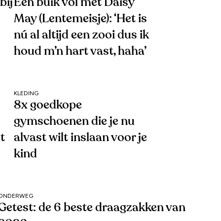
bij
Een buik vol met Daisy
May (Lentemeisje): ‘Het is
nú al altijd een zooi dus ik
houd m’n hart vast, haha’
KLEDING
8x goedkope
gymschoenen die je nu
t
alvast wilt inslaan voor je
kind
ONDERWEG
Getest: de 6 beste draagzakken van