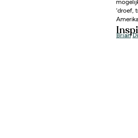
mogelijk
‘droef,
Amerika
Inspi
Brian
D