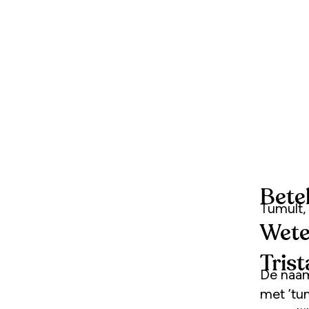
Bete
Tumult, 
Wete
Tris
De naam 
met ’tum