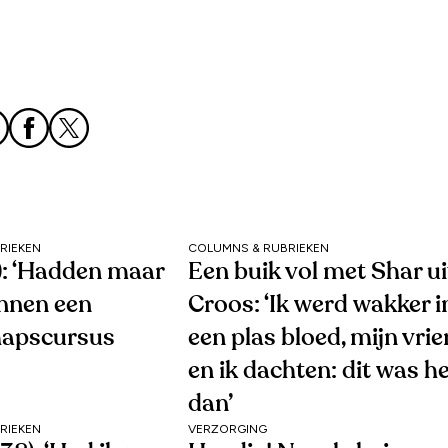
RIEKEN
COLUMNS & RUBRIEKEN
1): ‘Hadden maar
Een buik vol met Shar ui
nnen een
Croos: ‘Ik werd wakker i
hapscursus
een plas bloed, mijn vri
en ik dachten: dit was h
dan’
RIEKEN
VERZORGING