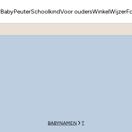
r
Baby
Peuter
Schoolkind
Voor ouders
WinkelWijzer
F
BABYNAMEN
T