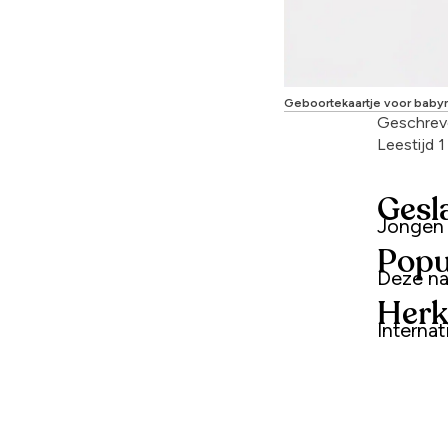
Geboortekaartje voor babyn
Geschrev
Leestijd 
Gesl
Jongen
Popu
Deze na
Herk
Interna