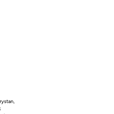
rystan,
k