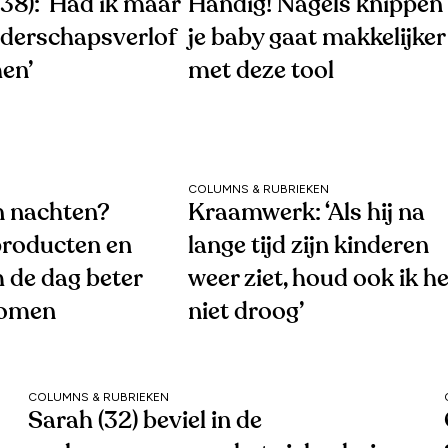
38): ‘Had ik maar
Handig! Nagels knippen 
uderschapsverlof
je baby gaat makkelijker
en’
met deze tool
COLUMNS & RUBRIEKEN
 nachten?
Kraamwerk: ‘Als hij na
roducten en
lange tijd zijn kinderen
 de dag beter
weer ziet, houd ook ik he
komen
niet droog’
COLUMNS & RUBRIEKEN
Sarah (32) beviel in de