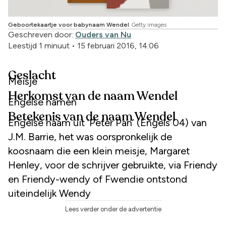
Geboortekaartje voor babynaam Wendel
Getty images
Geschreven door:
Ouders van Nu
Leestijd 1 minuut
•
15 februari 2016, 14:06
Geslacht
Meisje
Herkomst van de naam Wendel
Engelse namen
Betekenis van de naam Wendel
Engelse naam uit ‘Peter Pan’ (Engels 04) van
J.M. Barrie, het was oorspronkelijk de
koosnaam die een klein meisje, Margaret
Henley, voor de schrijver gebruikte, via Friendy
en Friendy-wendy of Fwendie ontstond
uiteindelijk Wendy
Lees verder onder de advertentie