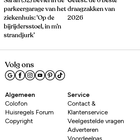
Sarah (32) beviel in de
Getest: de 6 beste
parkeergarage van het
draagzakken van
ziekenhuis: ‘Op de
2026
bijrijdersstoel, in m’n
strandjurk’
Volg ons
Algemeen
Service
Colofon
Contact &
Huisregels Forum
Klantenservice
Copyright
Veelgestelde vragen
Adverteren
Voordeelpas