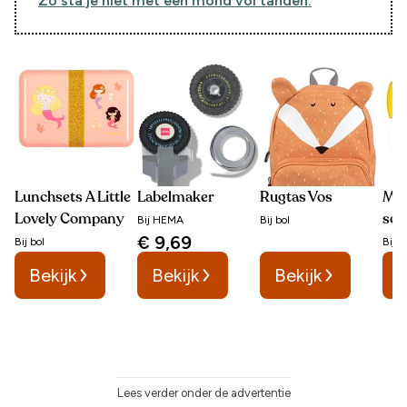
Zo sta je niet met een mond vol tanden.
Lunchsets A Little
Labelmaker
Rugtas Vos
Mep
Lovely Company
sch
Bij
HEMA
Bij
bol
€ 9,69
Bij
bol
Bij
b
Bekijk
Bekijk
Bekijk
B
Lees verder onder de advertentie