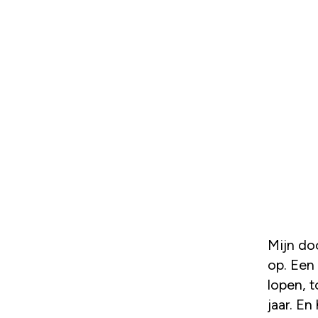
Mijn dochter wilde niet mee naar de bakker. Ik wel. het brood was
op. Een
lopen, 
jaar. En