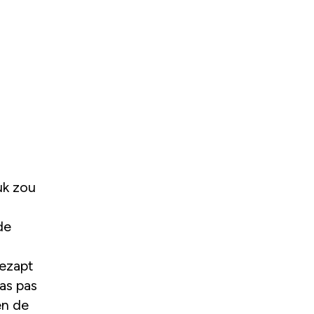
uk zou
de
gezapt
as pas
en de