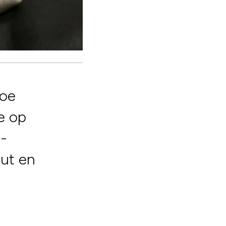
hoe
e op
r-
out en