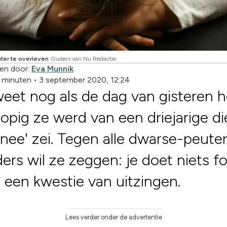
ter te overleven
Ouders van Nu Redactie
en door:
Eva Munnik
3 minuten
•
3 september 2020, 12:24
eet nog als de dag van gisteren 
pig ze werd van een driejarige di
 'nee' zei. Tegen alle dwarse-peute
rs wil ze zeggen: je doet niets f
s een kwestie van uitzingen.
Lees verder onder de advertentie