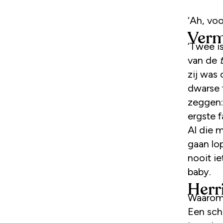
‘Ah, vo
Verm
‘Twee is
van de
zij was 
dwarse f
zeggen:
ergste 
Al die 
gaan lop
nooit i
baby.
Herr
Waarom 
Een sch