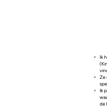
Ik 
(Ki
vin
Ze 
spe
Ik 
waa
de 