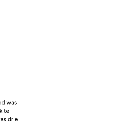
k te
as drie
.