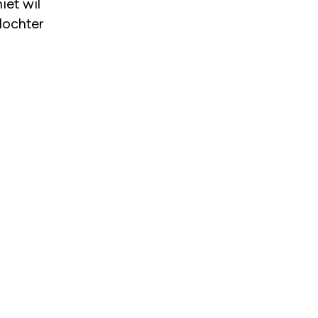
iet wil
dochter