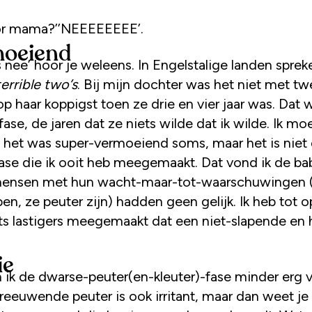
or mama?’’NEEEEEEEE’.
oeiend
 nee’ hoor je weleens. In Engelstalige landen sprek
terrible two’s
. Bij mijn dochter was het niet met twe
op haar koppigst toen ze drie en vier jaar was. Dat 
ase, de jaren dat ze niets wilde dat ik wilde. Ik mo
 het was super-vermoeiend soms, maar het is niet
fase die ik ooit heb meegemaakt. Dat vond ik de bab
mensen met hun wacht-maar-tot-waarschuwingen 
en, ze peuter zijn) hadden geen gelijk. Ik heb tot 
ets lastigers meegemaakt dat een niet-slapende en 
ie
ik de dwarse-peuter(en-kleuter)-fase minder erg 
reeuwende peuter is ook irritant, maar dan weet je