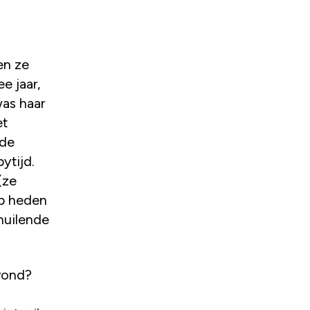
en ze
e jaar,
was haar
et
 de
ytijd.
(ze
op heden
huilende
vond?