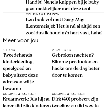
Handig! Nagels knippen bij je baby
gaat makkelijker met deze tool
COLUMNS & RUBRIEKEN
Een buik vol met Daisy May
(Lentemeisje): ‘Het is nú al altijd een
zooi dus ik houd m’n hart vast, haha’
Meer voor jou
KLEDING
VERZORGING
Tweedehands
Gebroken nachten?
kinderkleding,
Slimme producten en
speelgoed en
hacks om de dag beter
babyuitzet: deze
door te komen
adressen wil je
bewaren
COLUMNS & RUBRIEKEN
COLUMNS & RUBRIEKEN
Kraamwerk: ‘Als hij na
Dirk (40) probeert zijn
lange tijd zijn kinderen
tweeling op tijd weg te