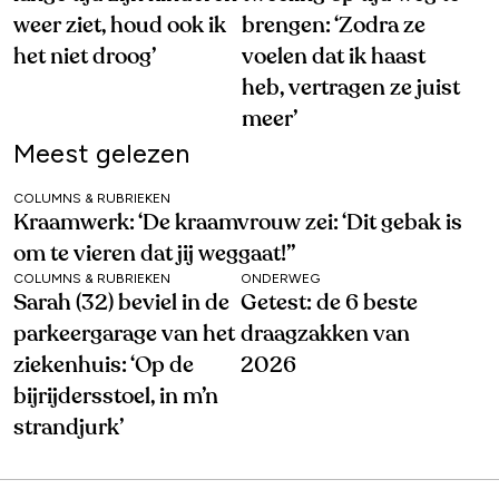
weer ziet, houd ook ik
brengen: ‘Zodra ze
het niet droog’
voelen dat ik haast
heb, vertragen ze juist
meer’
Meest gelezen
COLUMNS & RUBRIEKEN
Kraamwerk: ‘De kraamvrouw zei: ‘Dit gebak is
om te vieren dat jij weggaat!’’
COLUMNS & RUBRIEKEN
ONDERWEG
Sarah (32) beviel in de
Getest: de 6 beste
parkeergarage van het
draagzakken van
ziekenhuis: ‘Op de
2026
bijrijdersstoel, in m’n
strandjurk’