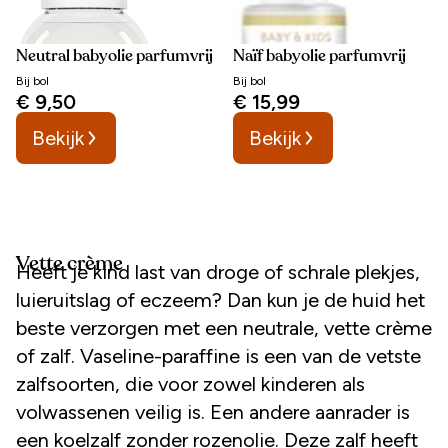
Neutral babyolie parfumvrij
Naïf babyolie parfumvrij
Bij
bol
Bij
bol
€ 9,50
€ 15,99
Bekijk
Bekijk
Vette crème
Heeft je kind last van droge of schrale plekjes,
luieruitslag of eczeem? Dan kun je de huid het
beste verzorgen met een neutrale, vette crème
of zalf. Vaseline-paraffine is een van de vetste
zalfsoorten, die voor zowel kinderen als
volwassenen veilig is. Een andere aanrader is
een koelzalf zonder rozenolie. Deze zalf heeft