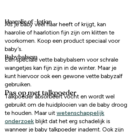
Haarolie of -lotion
Als je baby veel haar heeft of krijgt, kan
haarolie of haarlotion fijn zijn om klitten te
voorkomen. Koop een product speciaal voor
baby’s.
Babybalsem
Een speciale vette babybalsem voor schrale
wangetjes kan fijn zijn in de winter. Maar je
kunt hiervoor ook een gewone vette babyzalf
gebruiken.
Pas op met talkpoeder
Talkpoeder absorbeert vocht en wordt wel
gebruikt om de huidplooien van de baby droog
te houden. Maar uit
wetenschappelijk
onderzoek
blijkt dat het erg schadelijk is
wanneer je baby talkpoeder inademt. Ook zijn