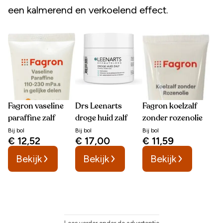
een kalmerend en verkoelend effect.
Fagron vaseline
Drs Leenarts
Fagron koelzalf
paraffine zalf
droge huid zalf
zonder rozenolie
Bij
bol
Bij
bol
Bij
bol
€ 12,52
€ 17,00
€ 11,59
Bekijk
Bekijk
Bekijk