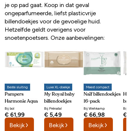
je op pad gaat. Koop in dat geval
ongeparfumeerde, liefst plasticvrije
billendoekjes voor de gevoelige huid.
Hetzelfde geldt overigens voor
snoetenpoetsers. Onze aanbevelingen:
Beste sluiting
Luxe XL-doekje
Meest compact
Pampers
My Royal baby
Naïf billendoekjes
HE
Harmonie Aqua
billendoekjes
16-pack
bab
stu
Bij
bol
Bij
Prénatal
Bij
Wehkamp
Bij
H
€ 61,99
€ 5,49
€ 66,98
€ 
Bekijk
Bekijk
Bekijk
B