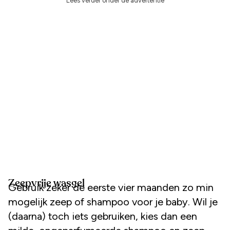
Lees verder onder de advertentie
Zeepvrije wasgel
Gebruik zeker de eerste vier maanden zo min
mogelijk zeep of shampoo voor je baby. Wil je
(daarna) toch iets gebruiken, kies dan een