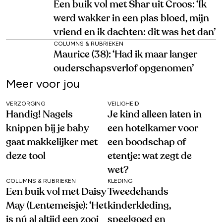
Een buik vol met Shar uit Croos: ‘Ik
werd wakker in een plas bloed, mijn
vriend en ik dachten: dit was het dan’
COLUMNS & RUBRIEKEN
Maurice (38): ‘Had ik maar langer
ouderschapsverlof opgenomen’
Meer voor jou
VERZORGING
VEILIGHEID
Handig! Nagels
Je kind alleen laten in
knippen bij je baby
een hotelkamer voor
gaat makkelijker met
een boodschap of
deze tool
etentje: wat zegt de
wet?
COLUMNS & RUBRIEKEN
KLEDING
Een buik vol met Daisy
Tweedehands
May (Lentemeisje): ‘Het
kinderkleding,
is nú al altijd een zooi
speelgoed en