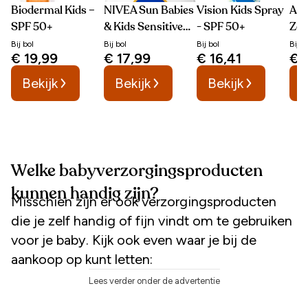
Biodermal Kids –
NIVEA Sun Babies
Vision Kids Spray
Alt
SPF 50+
& Kids Sensitive
- SPF 50+
Zo
Protect SPF 50+
– S
Bij
bol
Bij
bol
Bij
bol
Bij
b
€ 19,99
€ 17,99
€ 16,41
€ 
Bekijk
Bekijk
Bekijk
B
Welke babyverzorgingsproducten
kunnen handig zijn?
Misschien zijn er ook verzorgingsproducten
die je zelf handig of fijn vindt om te gebruiken
voor je baby. Kijk ook even waar je bij de
aankoop op kunt letten:
Lees verder onder de advertentie