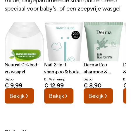
milde, ongeparfumeerde shampoo en zeep
speciaal voor baby’s, of een zeepvrije wasgel.
Neutral 0% bad-
Naïf 2-in-1
Derma Eco
Drs
en wasgel
shampoo & body
shampoo &
& k
wash
lichaam
Bij
bol
Bij
Wehkamp
Bij
bol
Bij
D
€ 9,99
€ 12,99
€ 8,90
€ 
Bekijk
Bekijk
Bekijk
B