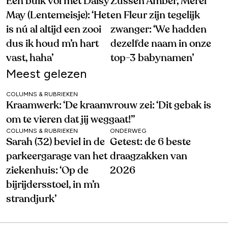
Een buik vol met Daisy
Zussen Amber, Merel
May (Lentemeisje): ‘Het
en Fleur zijn tegelijk
is nú al altijd een zooi
zwanger: ‘We hadden
dus ik houd m’n hart
dezelfde naam in onze
vast, haha’
top-3 babynamen’
Meest gelezen
COLUMNS & RUBRIEKEN
Kraamwerk: ‘De kraamvrouw zei: ‘Dit gebak is
om te vieren dat jij weggaat!’’
COLUMNS & RUBRIEKEN
ONDERWEG
Sarah (32) beviel in de
Getest: de 6 beste
parkeergarage van het
draagzakken van
ziekenhuis: ‘Op de
2026
bijrijdersstoel, in m’n
strandjurk’