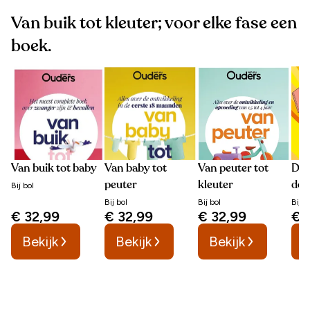
Van buik tot kleuter; voor elke fase een
boek.
Van buik tot baby
Van baby tot
Van peuter tot
Do
peuter
kleuter
dol
Bij
bol
Bij
bol
Bij
bol
Bij
b
€ 32,99
€ 32,99
€ 32,99
€ 
Bekijk
Bekijk
Bekijk
B