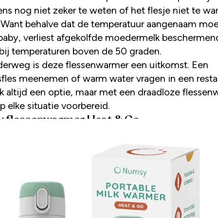
ns nog niet zeker te weten of het flesje niet te wa
. Want behalve dat de temperatuur aangenaam moet
 baby, verliest afgekolfde moedermelk beschermen
 bij temperaturen boven de 50 graden.
erweg is deze flessenwarmer een uitkomst. Een
fles meenemen of warm water vragen in een restau
jk altijd een optie, maar met een draadloze flesse
p elke situatie voorbereid.
 flessenwarmer Heat & Go