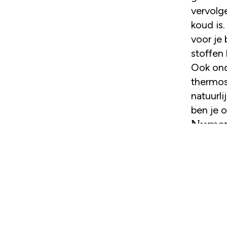
vervolge
koud is
voor je
stoffen
Ook ond
thermos
natuurli
ben je o
Numsy