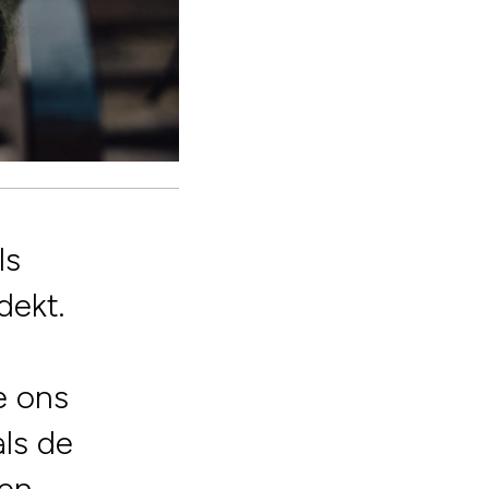
ls
dekt.
e ons
ls de
 en