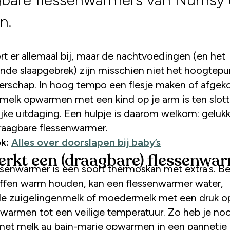
n.
nde slaapgebrek) zijn misschien niet het hoogtepu
erschap. In hoog tempo een flesje maken of afgek
elk opwarmen met een kind op je arm is ten slot
jke uitdaging. Een hulpje is daarom welkom: gelukki
raagbare flessenwarmer.
k:
Alles over doorslapen bij baby’s
erkt een (draagbare) flessenwa
ssenwarmer is een soort thermoskan met extra’s. B
offen warm houden, kan een flessenwarmer water,
e zuigelingenmelk of moedermelk met een druk o
warmen tot een veilige temperatuur. Zo heb je no
et melk au bain-marie opwarmen in een pannetje