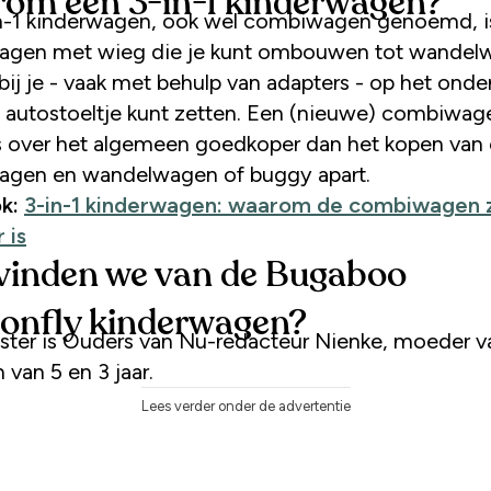
om een 3-in-1 kinderwagen?
agen met wieg die je kunt ombouwen tot wandel
ij je - vaak met behulp van adapters - op het onder
 autostoeltje kunt zetten. Een (nieuwe) combiwag
s over het algemeen goedkoper dan het kopen van
agen en wandelwagen of buggy apart.
k:
3-in-1 kinderwagen: waarom de combiwagen 
 is
vinden we van de Bugaboo
onfly kinderwagen?
ster is Ouders van Nu-redacteur Nienke, moeder 
 van 5 en 3 jaar.
Lees verder onder de advertentie