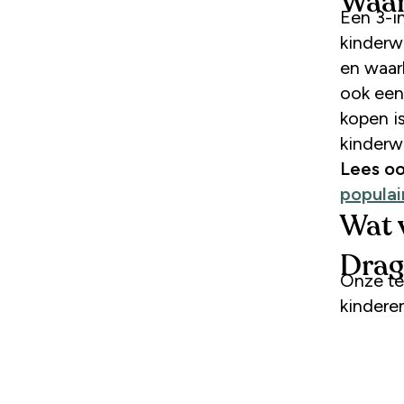
Waar
Een 3-in-1 kinderwagen, ook wel combiwagen genoemd, is een
kinderw
en waarb
ook een
kopen i
kinderw
Lees oo
populair
Wat 
Drag
Onze te
kinderen