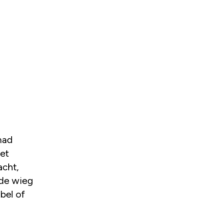
had
et
acht,
 de wieg
bel of