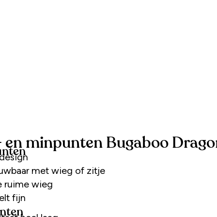
- en minpunten Bugaboo Drago
unten
design
wbaar met wieg of zitje
 ruime wieg
t fijn
nten