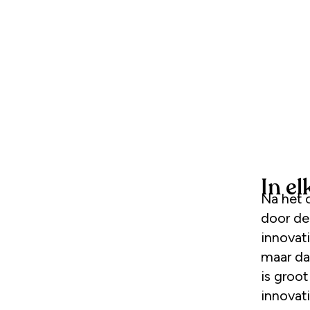
In e
Na het 
door de
innovat
maar dat
is groot
innovat