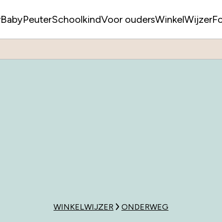
r
Baby
Peuter
Schoolkind
Voor ouders
WinkelWijzer
F
WINKELWIJZER
ONDERWEG