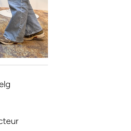
elg
cteur