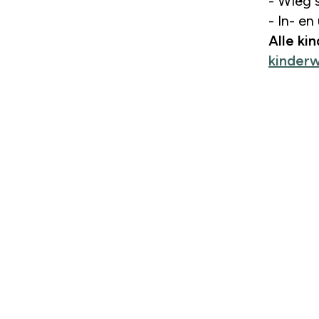
- Wieg s
- In- en
Alle ki
kinder