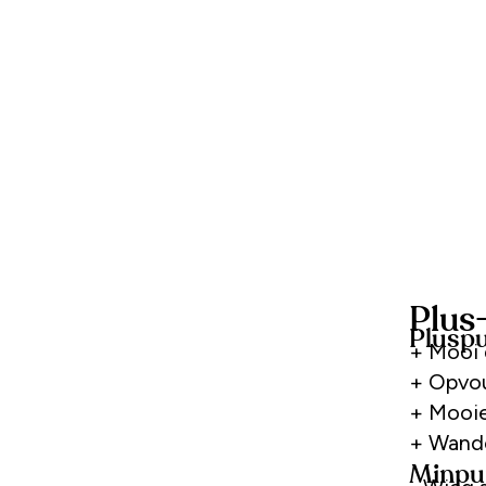
Plus
Plusp
+ Mooi 
+ Opvou
+ Mooie
+ Wandel
Minpu