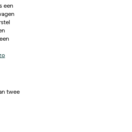
wagen
stel
en
 een
zo
van twee