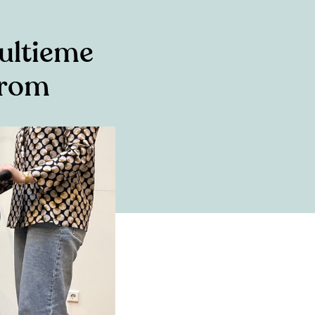
 ultieme
erom