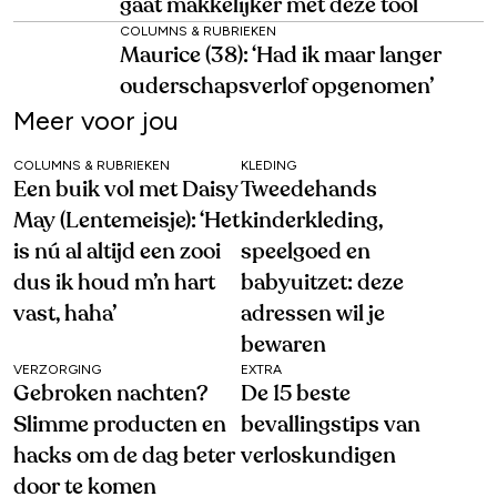
gaat makkelijker met deze tool
COLUMNS & RUBRIEKEN
Maurice (38): ‘Had ik maar langer
ouderschapsverlof opgenomen’
Meer voor jou
COLUMNS & RUBRIEKEN
KLEDING
Een buik vol met Daisy
Tweedehands
May (Lentemeisje): ‘Het
kinderkleding,
is nú al altijd een zooi
speelgoed en
dus ik houd m’n hart
babyuitzet: deze
vast, haha’
adressen wil je
bewaren
VERZORGING
EXTRA
Gebroken nachten?
De 15 beste
Slimme producten en
bevallingstips van
hacks om de dag beter
verloskundigen
door te komen