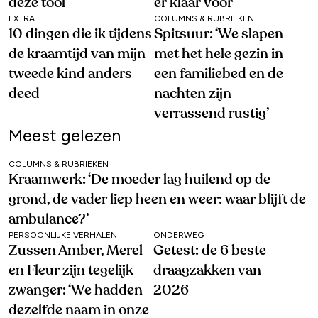
deze tool
er klaar voor
EXTRA
COLUMNS & RUBRIEKEN
10 dingen die ik tijdens
Spitsuur: ‘We slapen
de kraamtijd van mijn
met het hele gezin in
tweede kind anders
een familiebed en de
deed
nachten zijn
verrassend rustig’
Meest gelezen
COLUMNS & RUBRIEKEN
Kraamwerk: ‘De moeder lag huilend op de
grond, de vader liep heen en weer: waar blijft de
ambulance?’
PERSOONLIJKE VERHALEN
ONDERWEG
Zussen Amber, Merel
Getest: de 6 beste
en Fleur zijn tegelijk
draagzakken van
zwanger: ‘We hadden
2026
dezelfde naam in onze