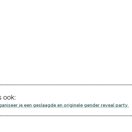
 ook:
ganiseer je een geslaagde en originele gender reveal party.