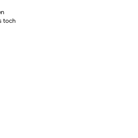
en
s toch