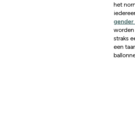
het nor
iedereen
gender 
worden 
straks 
een taar
ballonne