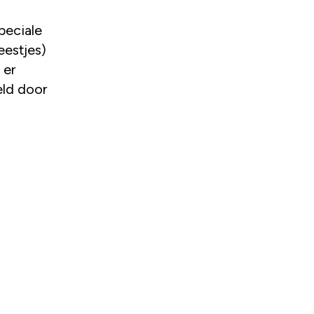
speciale
eestjes)
 er
eld door