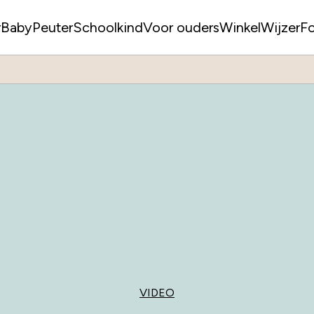
r
Baby
Peuter
Schoolkind
Voor ouders
WinkelWijzer
F
VIDEO