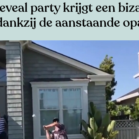
veal party krijgt een biz
dankzij de aanstaande op