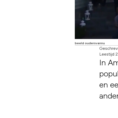
beeld oudersvannu
Geschrev
Leestijd 
In Am
popul
en ee
ander