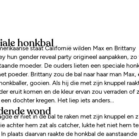
iale honkbal
merikaanse staat Californië wilden Max en Brittany
y hun gender reveal party origineel aanpakken, zo 
taande moeder. De ouders lieten een speciale honk
met poeder. Brittany zou de bal naar haar man Max,
honkballer, gooien. Als hij die met zijn knuppel raa
der eruit komen en de kleur ervan zou verraden of 
 een dochter kregen. Het liep iets anders…
dende wond
gde er niet in de bal te raken met zijn knuppel en z
ie achter hem zat als catcher, lukte het niet hem te
 In plaats daarvan raakte de honkbal de aanstaande