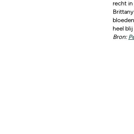
recht in
Brittany
bloeden
heel bli
Bron:
P