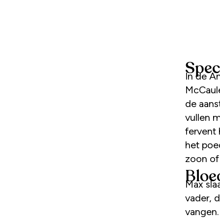
Spec
In de A
McCaule
de aans
vullen 
fervent 
het poe
zoon of
Bloe
Max slaa
vader, d
vangen.