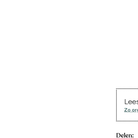
Lees
Zo or
Delen: