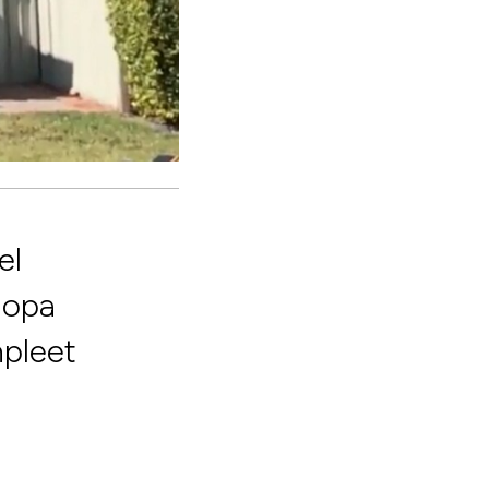
el
 opa
mpleet