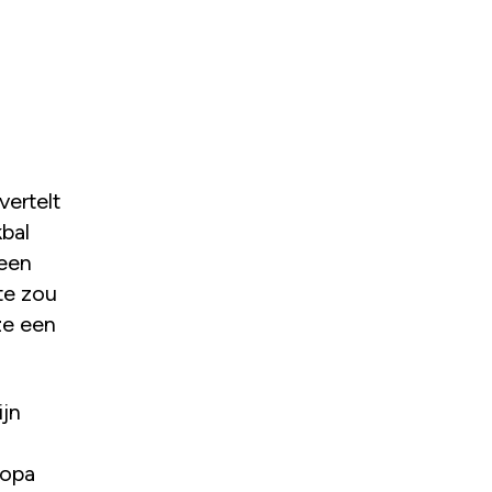
vertelt
bal
 een
kte zou
ze een
ijn
 opa