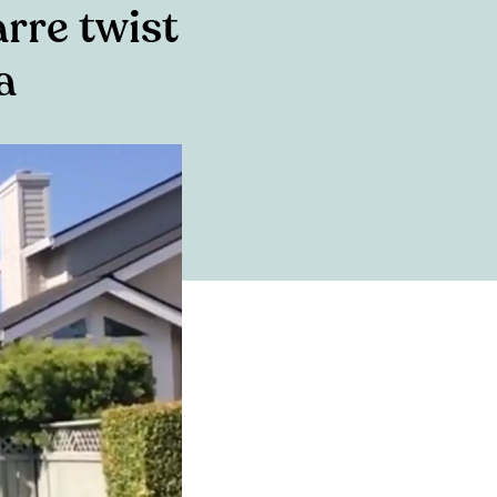
arre twist
a