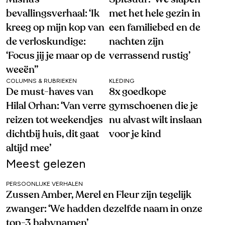
bevallingsverhaal: ‘Ik
met het hele gezin in
kreeg op mijn kop van
een familiebed en de
de verloskundige:
nachten zijn
‘Focus jij je maar op de
verrassend rustig’
weeën’’
COLUMNS & RUBRIEKEN
KLEDING
De must-haves van
8x goedkope
Hilal Orhan: ‘Van verre
gymschoenen die je
reizen tot weekendjes
nu alvast wilt inslaan
dichtbij huis, dit gaat
voor je kind
altijd mee’
Meest gelezen
PERSOONLIJKE VERHALEN
Zussen Amber, Merel en Fleur zijn tegelijk
zwanger: ‘We hadden dezelfde naam in onze
top-3 babynamen’