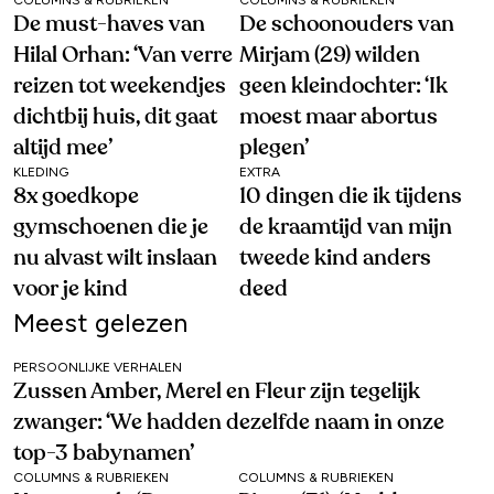
De must-haves van
De schoonouders van
Hilal Orhan: ‘Van verre
Mirjam (29) wilden
reizen tot weekendjes
geen kleindochter: ‘Ik
dichtbij huis, dit gaat
moest maar abortus
altijd mee’
plegen’
KLEDING
EXTRA
8x goedkope
10 dingen die ik tijdens
gymschoenen die je
de kraamtijd van mijn
nu alvast wilt inslaan
tweede kind anders
voor je kind
deed
Meest gelezen
PERSOONLIJKE VERHALEN
Zussen Amber, Merel en Fleur zijn tegelijk
zwanger: ‘We hadden dezelfde naam in onze
top-3 babynamen’
COLUMNS & RUBRIEKEN
COLUMNS & RUBRIEKEN