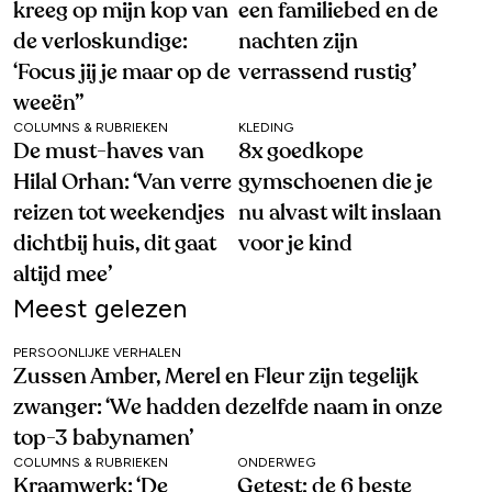
kreeg op mijn kop van
een familiebed en de
de verloskundige:
nachten zijn
‘Focus jij je maar op de
verrassend rustig’
weeën’’
COLUMNS & RUBRIEKEN
KLEDING
De must-haves van
8x goedkope
Hilal Orhan: ‘Van verre
gymschoenen die je
reizen tot weekendjes
nu alvast wilt inslaan
dichtbij huis, dit gaat
voor je kind
altijd mee’
Meest gelezen
PERSOONLIJKE VERHALEN
Zussen Amber, Merel en Fleur zijn tegelijk
zwanger: ‘We hadden dezelfde naam in onze
top-3 babynamen’
COLUMNS & RUBRIEKEN
ONDERWEG
Kraamwerk: ‘De
Getest: de 6 beste